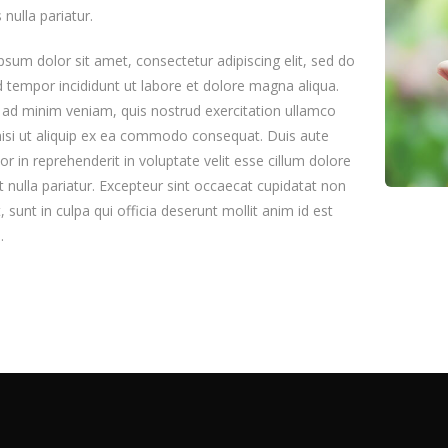
 nulla pariatur.
sum dolor sit amet, consectetur adipiscing elit, sed do
tempor incididunt ut labore et dolore magna aliqua.
 ad minim veniam, quis nostrud exercitation ullamco
nisi ut aliquip ex ea commodo consequat. Duis aute
lor in reprehenderit in voluptate velit esse cillum dolore
t nulla pariatur. Excepteur sint occaecat cupidatat non
, sunt in culpa qui officia deserunt mollit anim id est
.