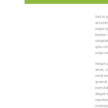
Sed ut p
accusan
eaque ip
beatae 
voluptat
quia co
sequi ne
Neque p
amet, co
modi te
quaerat
exercita
aliquid
reprehen
molestia