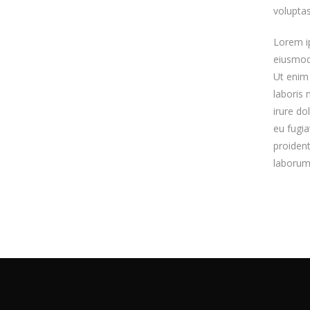
voluptas
Lorem ip
eiusmod 
Ut enim
laboris 
irure do
eu fugia
proident
laborum