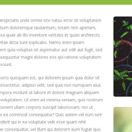
erspiciatis unde omnis iste natus error sit voluptatem
tium doloremque laudantium, totam rem aperiam,
sa quae ab illo inventore veritatis et quasi architecto
vitae dicta sunt explicabo. Nemo enim ipsam
em quia voluptas sit aspernatur aut odit aut fugit, sed
nsequuntur magni dolores eos qui ratione voluptatem
sciunt.
orro quisquam est, qui dolorem ipsum quia dolor sit
nsectetur, adipisci velit, sed quia non numquam eius
mpora incidunt ut labore et dolore magnam aliquam
 voluptatem. Ut enim ad minima veniam, quis nostrum
tionem ullam corporis suscipit laboriosam, nisi ut
 ex ea commodi consequatur? Quis autem vel eum iure
derit qui in ea voluptate velit esse quam nihil
e consequatur, vel illum qui dolorem eum fugiat quo